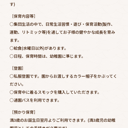
す)
［保育内容等］
○集団生活の中で、日常生活習慣・遊び・保育活動(製作、
運動、リトミック等)を通してお子様の健やかな成長を育み
ます。
○給食(水曜日以外)があります。
○日程、保育時間は、幼稚園に準じます。
［登園］
○私服登園です。園からお渡しするカラー帽子をかぶってく
ださい。
○保育中に着るスモックを購入していただきます。
○通園バスを利用できます。
［預かり保育］
満3歳のお誕生日翌月よりご利用できます。(満3歳児の幼稚