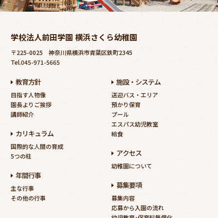
学校法人前田学園 横浜さくら幼稚園
〒225-0025
神奈川県横浜市青葉区鉄町2345
Tel.045-971-5665
教育方針
施設・システム
目指す人物像
送迎バス・エリア
園長よりご挨拶
預かり保育
講師紹介
プール
エスパス幼児教室
カリキュラム
給食
国際的な人間の育成
アクセス
5つの柱
幼稚園について
年間行事
募集要項
主な行事
その他の行事
募集内容
応募から入園の流れ
幼児教育･保育料無償化