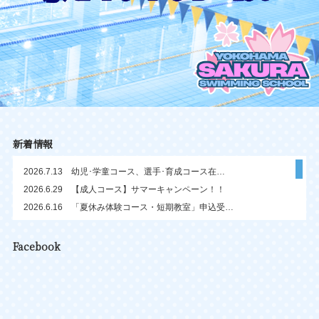
新着情報
2026.7.13
幼児･学童コース、選手･育成コース在…
2026.6.29
【成人コース】サマーキャンペーン！！
2026.6.16
「夏休み体験コース・短期教室」申込受…
2026.5.25
【スクールバス】柿生･白山コース変更…
2026.5.22
「夏休み体験コース・短期教室」開催し…
Facebook
2026.4.21
「ママさんボランティア」月曜日･木曜…
2026.4.14
【プール開放】家族で遊ぼう♪ファミリ…
2026.4.13
【4月20日より受付開始！】ジュニア…
2026.4.7
【フロントスタッフ募集中！】14時～…