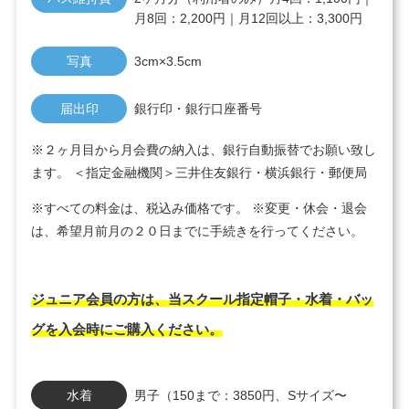
月8回：2,200円｜月12回以上：3,300円
写真
3cm×3.5cm
届出印
銀行印・銀行口座番号
※２ヶ月目から月会費の納入は、銀行自動振替でお願い致し
ます。 ＜指定金融機関＞三井住友銀行・横浜銀行・郵便局
※すべての料金は、税込み価格です。 ※変更・休会・退会
は、希望月前月の２０日までに手続きを行ってください。
ジュニア会員の方は、当スクール指定帽子・水着・バッ
グを入会時にご購入ください。
水着
男子（150まで：3850円、Sサイズ〜