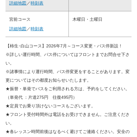
詳細地図
／
時刻表
宮前コース
木曜日・土曜日
詳細地図
／
時刻表
【柿生･白山コース】2026年7月～コース変更・バス停新設！
※詳しい運行時間、バス停についてはフロントまでお問合せ下さ
い。
※諸事情により運行時間、バス停変更をすることがあります。変
更についてはその都度お知らせいたします。
★振替・単発でバスをご利用される方は、予約をしてください。
（単発代 ：片道275円 往復495円）
★定員でお乗り頂けないコースもございます。
★フロント受付時間外は電話をお受けできません。ご注意くださ
い。
★各レッスン時間前後はなるべく避けてご連絡ください。安全の