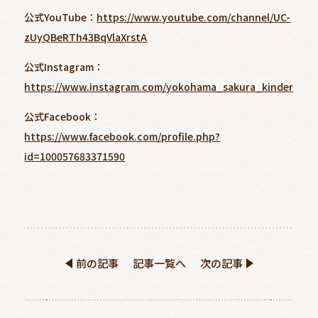
公式YouTube：
https://www.youtube.com/channel/UC-
zUyQBeRTh43BqVlaXrstA
公式Instagram：
https://www.instagram.com/yokohama_sakura_kindergart
公式Facebook：
https://www.facebook.com/profile.php?
id=100057683371590
前の記事
記事一覧へ
次の記事