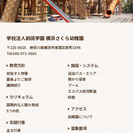
学校法人前田学園 横浜さくら幼稚園
〒225-0025
神奈川県横浜市青葉区鉄町2345
Tel.045-971-5665
教育方針
施設・システム
目指す人物像
送迎バス・エリア
園長よりご挨拶
預かり保育
講師紹介
プール
エスパス幼児教室
カリキュラム
給食
国際的な人間の育成
アクセス
5つの柱
幼稚園について
年間行事
募集要項
主な行事